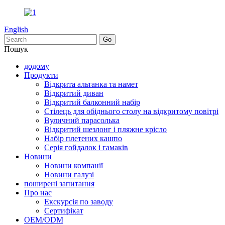
English
Пошук
додому
Продукти
Відкрита альтанка та намет
Відкритий диван
Відкритий балконний набір
Стілець для обіднього столу на відкритому повітрі
Вуличний парасолька
Відкритий шезлонг і пляжне крісло
Набір плетених кашпо
Серія гойдалок і гамаків
Новини
Новини компанії
Новини галузі
поширені запитання
Про нас
Екскурсія по заводу
Сертифікат
OEM/ODM