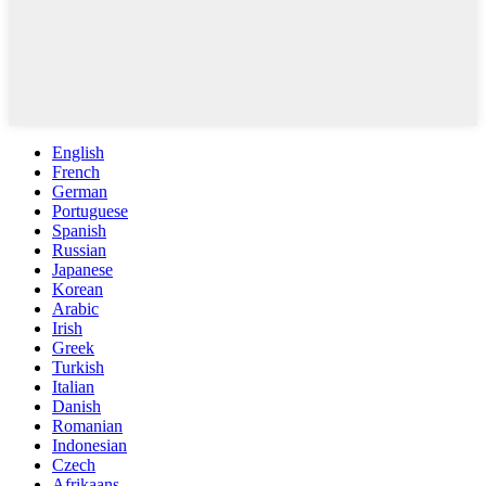
English
French
German
Portuguese
Spanish
Russian
Japanese
Korean
Arabic
Irish
Greek
Turkish
Italian
Danish
Romanian
Indonesian
Czech
Afrikaans