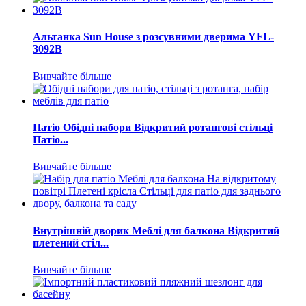
Альтанка Sun House з розсувними дверима YFL-
3092B
Вивчайте більше
Патіо Обідні набори Відкритий ротангові стільці
Патіо...
Вивчайте більше
Внутрішній дворик Меблі для балкона Відкритий
плетений стіл...
Вивчайте більше