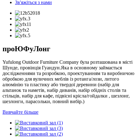
Зв'яжіться з нами
про
ЮФуЛонг
Yufulong Outdoor Furniture Company була розташована в місті
Шунде, провінція Гуандун.Яка в основному займається
дослідженнями та розробкою, проектуванням та виробничою
обробкою для вуличних меблів із ротанга/лози, литого
алюмінію та пластику або твердої деревини (набір для
альтанок та наметів, набір диванів, набір обідніх столів та
стільців, набір для кафе, підвісні крісла/гойдалки , шезлонг,
шезлонги, парасольки, повний вибір.)
Вивчайте більше