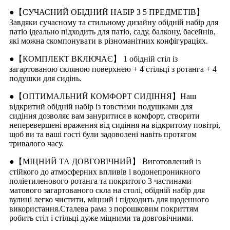
●【СУЧАСНИЙ ОБІДНИЙ НАБІР З 5 ПРЕДМЕТІВ】
Завдяки сучасному та стильному дизайну обідній набір для
патіо ідеально підходить для патіо, саду, балкону, басейнів,
які можна скомпонувати в різноманітних конфігураціях.
●【КОМПЛЕКТ ВКЛЮЧАЄ】 1 обідній стіл із
загартованою скляною поверхнею + 4 стільці з ротанга + 4
подушки для сидінь.
●【ОПТИМАЛЬНИЙ КОМФОРТ СИДІННЯ】Наш
відкритий обідній набір із товстими подушками для
сидіння дозволяє вам зануритися в комфорт, створити
неперевершені враження від сидіння на відкритому повітрі,
щоб ви та ваші гості були задоволені навіть протягом
тривалого часу.
●【МІЦНИЙ ТА ДОВГОВІЧНИЙ】 Виготовлений із
стійкого до атмосферних впливів і водонепроникного
поліетиленового ротанга та покритого 3 частинами
матового загартованого скла на столі, обідній набір для
вулиці легко чистити, міцний і підходить для щоденного
використання.Сталева рама з порошковим покриттям
робить стіл і стільці дуже міцними та довговічними.