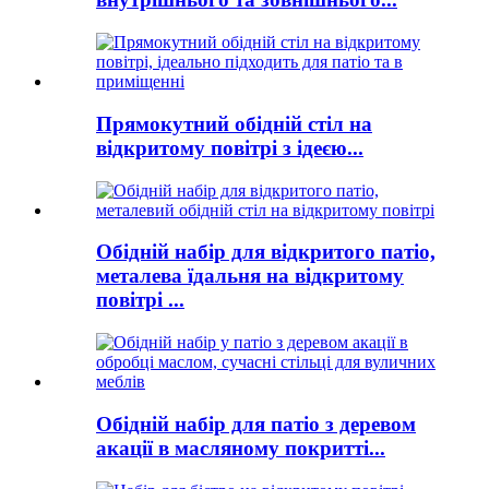
Прямокутний обідній стіл на
відкритому повітрі з ідеєю...
Обідній набір для відкритого патіо,
металева їдальня на відкритому
повітрі ...
Обідній набір для патіо з деревом
акації в масляному покритті...