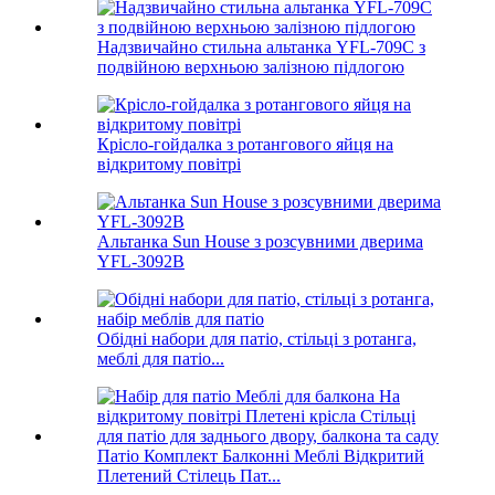
Надзвичайно стильна альтанка YFL-709C з
подвійною верхньою залізною підлогою
Крісло-гойдалка з ротангового яйця на
відкритому повітрі
Альтанка Sun House з розсувними дверима
YFL-3092B
Обідні набори для патіо, стільці з ротанга,
меблі для патіо...
Патіо Комплект Балконні Меблі Відкритий
Плетений Стілець Пат...