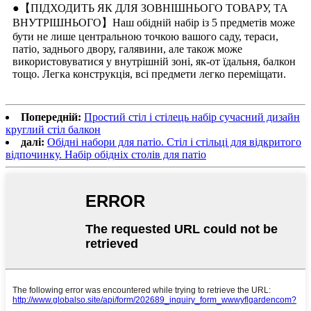
●【ПІДХОДИТЬ ЯК ДЛЯ ЗОВНІШНЬОГО ТОВАРУ, ТА
ВНУТРІШНЬОГО】Наш обідній набір із 5 предметів може
бути не лише центральною точкою вашого саду, тераси,
патіо, заднього двору, галявини, але також може
використовуватися у внутрішній зоні, як-от їдальня, балкон
тощо. Легка конструкція, всі предмети легко переміщати.
Попередній:
Простий стіл і стілець набір сучасний дизайн
круглий стіл балкон
далі:
Обідні набори для патіо. Стіл і стільці для відкритого
відпочинку. Набір обідніх столів для патіо