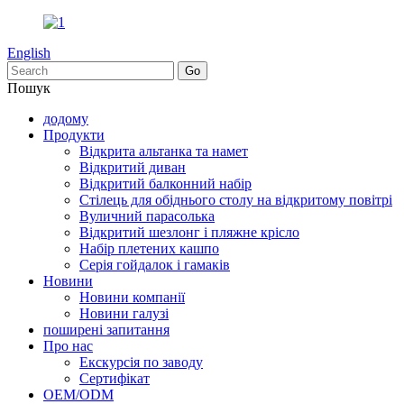
English
Пошук
додому
Продукти
Відкрита альтанка та намет
Відкритий диван
Відкритий балконний набір
Стілець для обіднього столу на відкритому повітрі
Вуличний парасолька
Відкритий шезлонг і пляжне крісло
Набір плетених кашпо
Серія гойдалок і гамаків
Новини
Новини компанії
Новини галузі
поширені запитання
Про нас
Екскурсія по заводу
Сертифікат
OEM/ODM