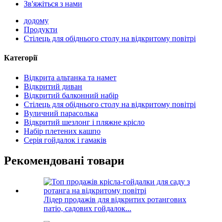
Зв'яжіться з нами
додому
Продукти
Стілець для обіднього столу на відкритому повітрі
Категорії
Відкрита альтанка та намет
Відкритий диван
Відкритий балконний набір
Стілець для обіднього столу на відкритому повітрі
Вуличний парасолька
Відкритий шезлонг і пляжне крісло
Набір плетених кашпо
Серія гойдалок і гамаків
Рекомендовані товари
Лідер продажів для відкритих ротангових
патіо, садових гойдалок...