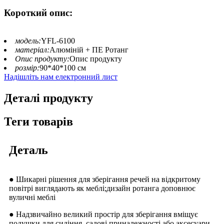
Короткий опис:
модель:
YFL-6100
матеріал:
Алюміній + ПЕ Ротанг
Опис продукту:
Опис продукту
розмір:
90*40*100 см
Надішліть нам електронний лист
Деталі продукту
Теги товарів
Деталь
● Шикарні рішення для зберігання речей на відкритому
повітрі виглядають як меблі;дизайн ротанга доповнює
вуличні меблі
● Надзвичайно великий простір для зберігання вміщує
подушки для сидіння, садові приналежності або аксесуари