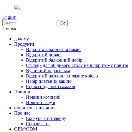
English
Пошук
додому
Продукти
Відкрита альтанка та намет
Відкритий диван
Відкритий балконний набір
Стілець для обіднього столу на відкритому повітрі
Вуличний парасолька
Відкритий шезлонг і пляжне крісло
Набір плетених кашпо
Серія гойдалок і гамаків
Новини
Новини компанії
Новини галузі
поширені запитання
Про нас
Екскурсія по заводу
Сертифікат
OEM/ODM