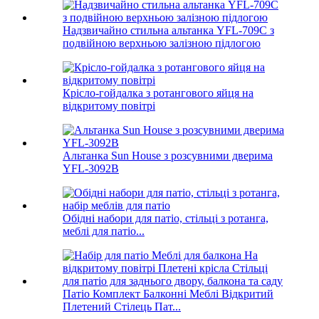
Надзвичайно стильна альтанка YFL-709C з
подвійною верхньою залізною підлогою
Крісло-гойдалка з ротангового яйця на
відкритому повітрі
Альтанка Sun House з розсувними дверима
YFL-3092B
Обідні набори для патіо, стільці з ротанга,
меблі для патіо...
Патіо Комплект Балконні Меблі Відкритий
Плетений Стілець Пат...