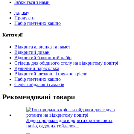
Зв'яжіться з нами
додому
Продукти
Набір плетених кашпо
Категорії
Відкрита альтанка та намет
Відкритий диван
Відкритий балконний набір
Стілець для обіднього столу на відкритому повітрі
Вуличний парасолька
Відкритий шезлонг і пляжне крісло
Набір плетених кашпо
Серія гойдалок і гамаків
Рекомендовані товари
Лідер продажів для відкритих ротангових
патіо, садових гойдалок...