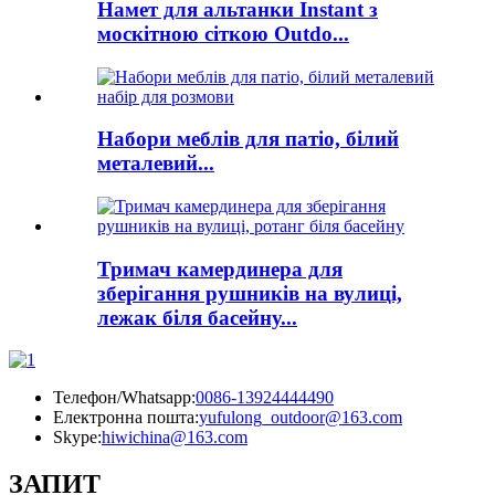
Намет для альтанки Instant з
москітною сіткою Outdo...
Набори меблів для патіо, білий
металевий...
Тримач камердинера для
зберігання рушників на вулиці,
лежак біля басейну...
Телефон/Whatsapp:
0086-13924444490
Електронна пошта:
yufulong_outdoor@163.com
Skype:
hiwichina@163.com
ЗАПИТ