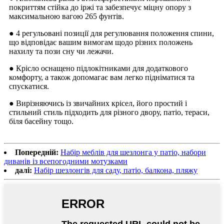
покриттям стійка до іржі та забезпечує міцну опору з
максимальною вагою 265 фунтів.
● 4 регульовані позиції для регулювання положення спини,
що відповідає вашим вимогам щодо різних положень
нахилу та пози сну чи лежачи.
● Крісло оснащено підлокітниками для додаткового
комфорту, а також допомагає вам легко підніматися та
спускатися.
● Вирізняючись із звичайних крісел, його простий і
стильний стиль підходить для різного двору, патіо, тераси,
біля басейну тощо.
Попередній:
Набір меблів для шезлонга у патіо, набори
диванів із всепогодними мотузками
далі:
Набір шезлонгів для саду, патіо, балкона, пляжу