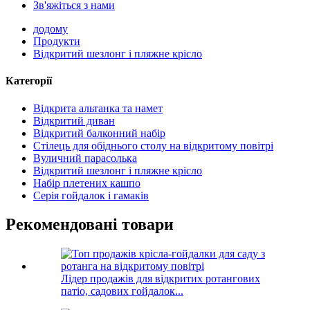
Зв'яжіться з нами
додому
Продукти
Відкритий шезлонг і пляжне крісло
Категорії
Відкрита альтанка та намет
Відкритий диван
Відкритий балконний набір
Стілець для обіднього столу на відкритому повітрі
Вуличний парасолька
Відкритий шезлонг і пляжне крісло
Набір плетених кашпо
Серія гойдалок і гамаків
Рекомендовані товари
Лідер продажів для відкритих ротангових
патіо, садових гойдалок...