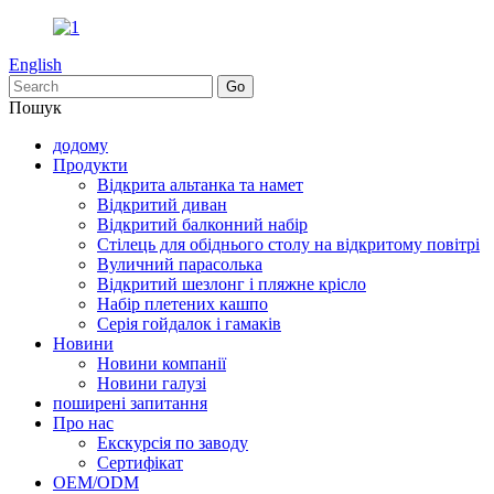
English
Пошук
додому
Продукти
Відкрита альтанка та намет
Відкритий диван
Відкритий балконний набір
Стілець для обіднього столу на відкритому повітрі
Вуличний парасолька
Відкритий шезлонг і пляжне крісло
Набір плетених кашпо
Серія гойдалок і гамаків
Новини
Новини компанії
Новини галузі
поширені запитання
Про нас
Екскурсія по заводу
Сертифікат
OEM/ODM