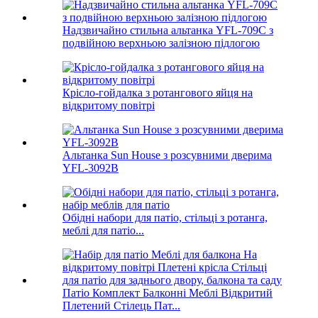
Надзвичайно стильна альтанка YFL-709C з
подвійною верхньою залізною підлогою
Крісло-гойдалка з ротангового яйця на
відкритому повітрі
Альтанка Sun House з розсувними дверима
YFL-3092B
Обідні набори для патіо, стільці з ротанга,
меблі для патіо...
Патіо Комплект Балконні Меблі Відкритий
Плетений Стілець Пат...