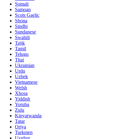
Somali
Samoan
Scots Gaelic
Shona
Sindhi
Sundanese
Swahili
Tajik
Tamil
Telugu
Thai
Ukrainian
Urdu
Uzbek
Vietnamese
Welsh
Xhosa
Yiddish
Yoruba
Zulu
Kinyarwanda
Tatar
Oriya
Turkmen
Uyghur