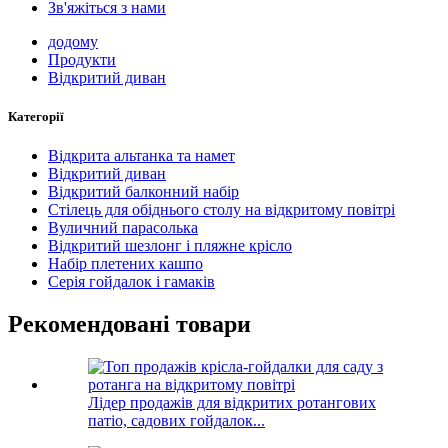
Зв'яжіться з нами
додому
Продукти
Відкритий диван
Категорії
Відкрита альтанка та намет
Відкритий диван
Відкритий балконний набір
Стілець для обіднього столу на відкритому повітрі
Вуличний парасолька
Відкритий шезлонг і пляжне крісло
Набір плетених кашпо
Серія гойдалок і гамаків
Рекомендовані товари
Лідер продажів для відкритих ротангових
патіо, садових гойдалок...