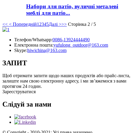
Набори для патіо, вуличні металеві
меблі для патіо...
<<
< Попередній
1
2
3
4
5
Далі >
>>
Сторінка 2 / 5
Телефон/Whatsapp:
0086-13924444490
Електронна пошта:
yufulong_outdoor@163.com
Skype:
hiwichina@163.com
ЗАПИТ
Щоб отримати запити щодо наших продуктів або прайс-листа,
залиште нам свою електронну адресу, і ми зв’яжемося з вами
протягом 24 годин.
Зареєструватися
Слідуй за нами
© Copyright - 2010-2021: Усі права захищено.