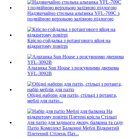
Надзвичайно стильна альтанка YFL-709C з
подвійною верхньою залізною підлогою
Крісло-гойдалка з ротангового яйця на
відкритому повітрі
Альтанка Sun House з розсувними дверима
YFL-3092B
Обідні набори для патіо, стільці з ротанга,
меблі для патіо...
Патіо Комплект Балконні Меблі Відкритий
Плетений Стілець Пат...