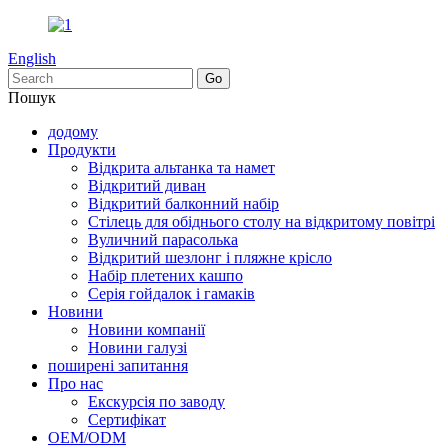
English
Пошук
додому
Продукти
Відкрита альтанка та намет
Відкритий диван
Відкритий балконний набір
Стілець для обіднього столу на відкритому повітрі
Вуличний парасолька
Відкритий шезлонг і пляжне крісло
Набір плетених кашпо
Серія гойдалок і гамаків
Новини
Новини компанії
Новини галузі
поширені запитання
Про нас
Екскурсія по заводу
Сертифікат
OEM/ODM